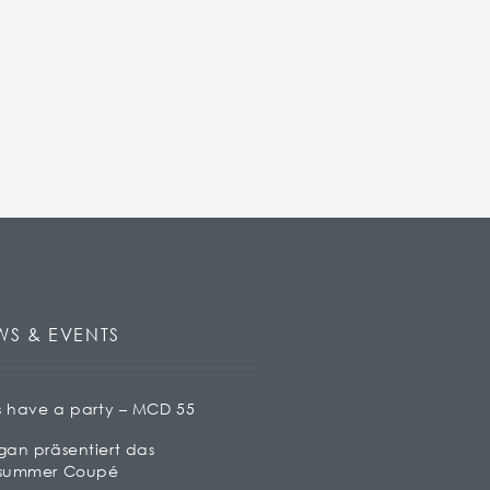
WS & EVENTS
s have a party – MCD 55
gan präsentiert das
summer Coupé