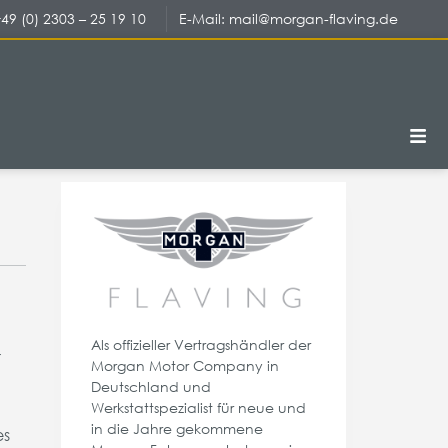
+49 (0) 2303 – 25 19 10
E-Mail:
mail@morgan-flaving.de
Als offizieller Vertragshändler der
r
Morgan Motor Company in
Deutschland und
Werkstattspezialist für neue und
in die Jahre gekommene
es