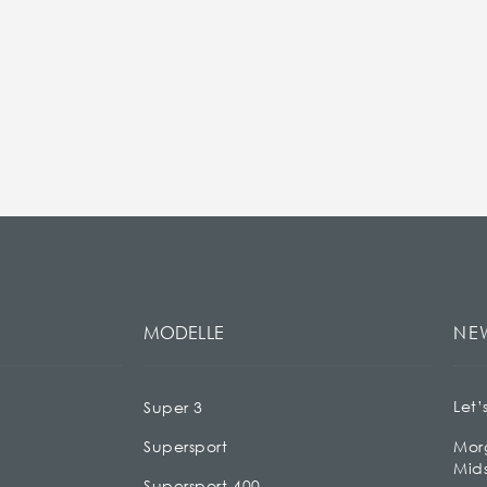
MODELLE
NE
Let’
Super 3
Supersport
Mor
Mid
Supersport 400