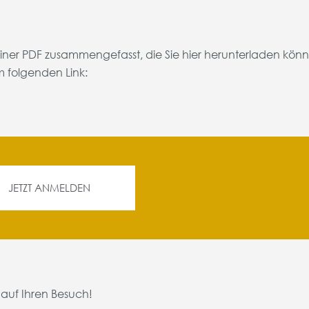
einer PDF zusammengefasst, die Sie hier herunterladen kön
m folgenden Link:
JETZT ANMELDEN
 auf Ihren Besuch!